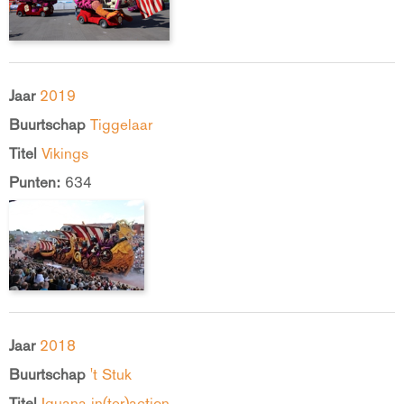
Jaar
2019
Buurtschap
Tiggelaar
Titel
Vikings
Punten:
634
Jaar
2018
Buurtschap
't Stuk
Titel
Iguana in(ter)action