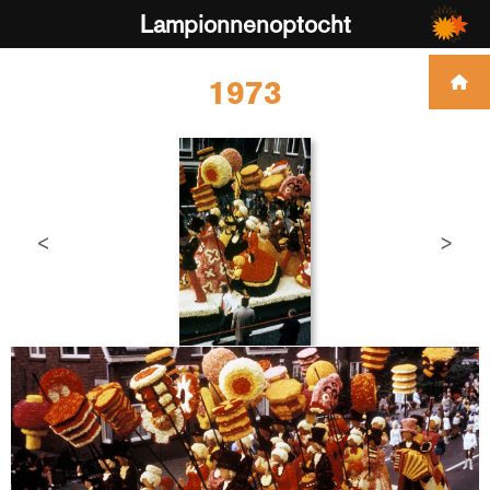
Lampionnenoptocht
1973
<
>