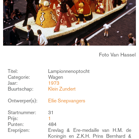
Foto Van Hassel
Titel:
Lampionnenoptocht
Categorie:
Wagen
Jaar:
1973
Buurtschap:
Klein Zundert
Ontwerper(s):
Ellie Snepvangers
Startnummer:
31
Prijs:
1
Punten:
484
Ereprijzen:
Erevlag & Ere-medaille van H.M. de
Koningin en Z.K.H. Prins Bernhard &