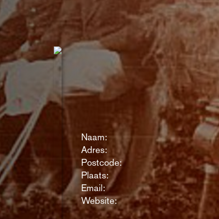
Naam:
Adres:
Postcode:
Plaats:
Email:
Website: