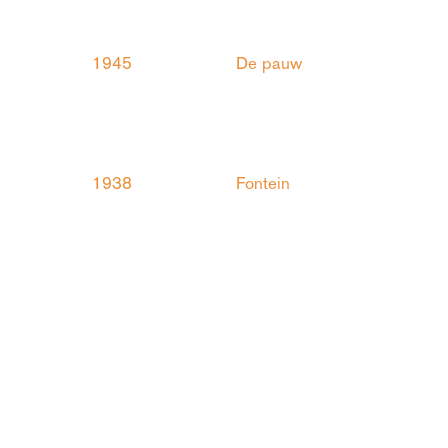
1945
De pauw
1938
Fontein
1938
Trekschuit
1937
Postwagen