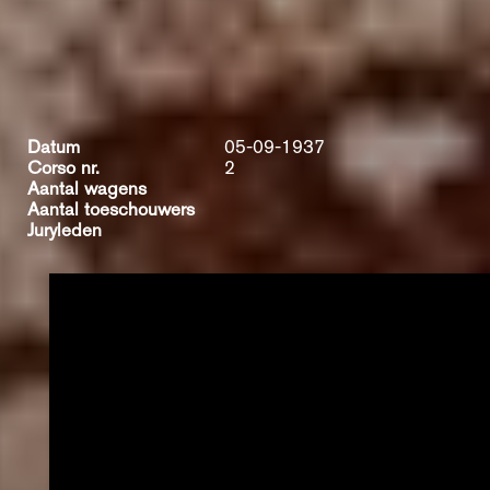
Datum
05-09-1937
Corso nr.
2
Aantal wagens
Aantal toeschouwers
Juryleden