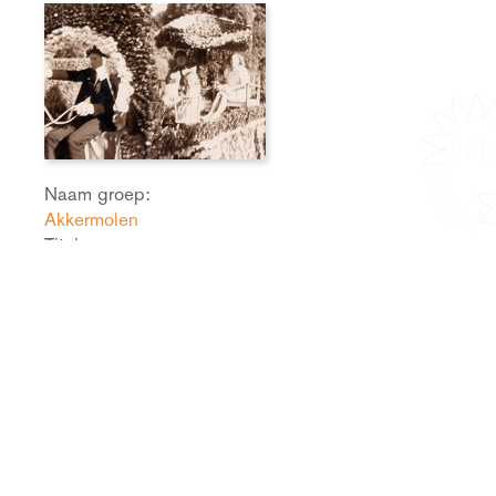
Naam groep:
Akkermolen
Titel:
Prinselijke familie
Aantal punten:
17
Startnummer:
0
12.