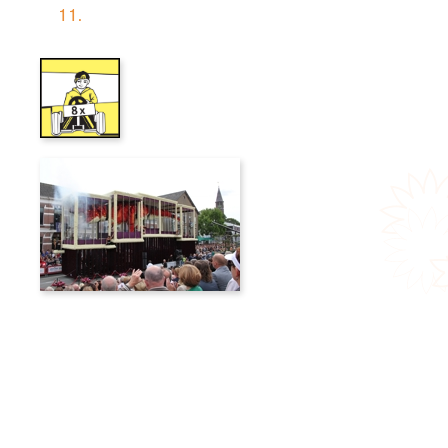
11.
Naam groep:
Achtmaal
Titel:
Illusie?
Aantal punten:
520