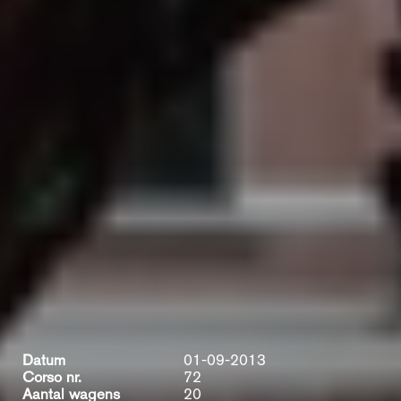
Datum
01-09-2013
Corso nr.
72
Aantal wagens
20