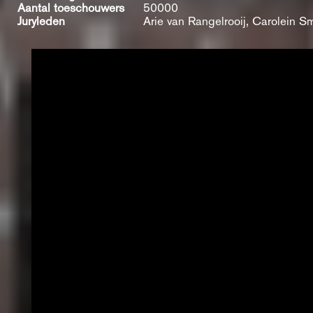
Aantal toeschouwers
50000
Juryleden
Arie van Rangelrooij, Carolein S