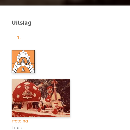
Uitslag
1.
Naam groep:
Poteind
Titel: