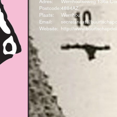
Adres:
Wernhoutseweg 136a Co
Postcode:
4884AZ
Plaats:
Wernhout
Email:
secretariaat@buurtschapd
Website:
http://www.buurtschapdele