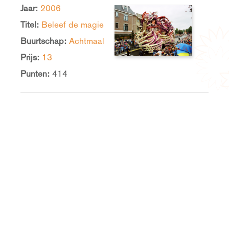
Jaar:
2006
Titel:
Beleef de magie
Buurtschap:
Achtmaal
Prijs:
13
Punten:
414
Jaar:
2005
Titel:
BeeldenSTORM
Buurtschap:
Achtmaal
Prijs:
15
Punten:
387
Jaar:
2004