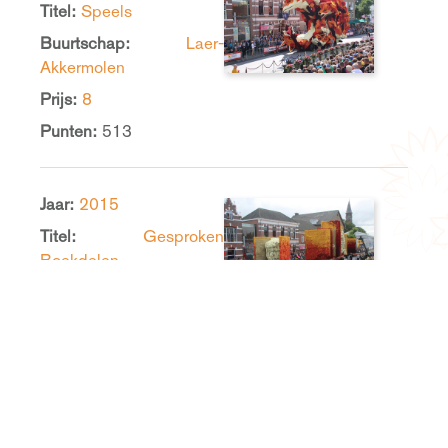
Titel:
Speels
Buurtschap:
Laer-
Akkermolen
Prijs:
8
Punten:
513
Jaar:
2015
Titel:
Gesproken
Boekdelen
Buurtschap:
Veldstraat
Prijs:
17
Punten:
455
Jaar:
2014