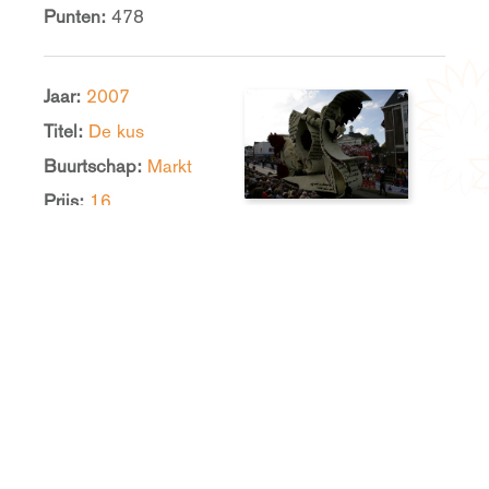
Punten:
478
Jaar:
2007
Titel:
De kus
Buurtschap:
Markt
Prijs:
16
Punten:
489
Jaar:
2004
Titel:
Salvador.com
Buurtschap:
De Berk
Prijs:
17
Punten:
361