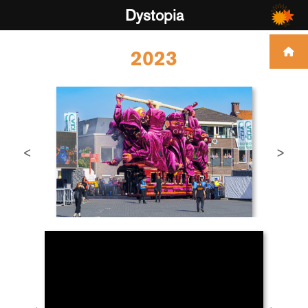
Dystopia
2023
<
>