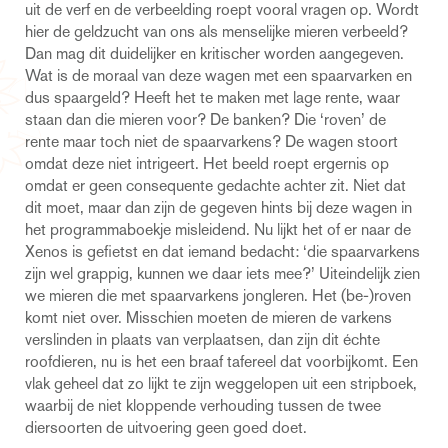
uit de verf en de verbeelding roept vooral vragen op. Wordt
hier de geldzucht van ons als menselijke mieren verbeeld?
Dan mag dit duidelijker en kritischer worden aangegeven.
Wat is de moraal van deze wagen met een spaarvarken en
dus spaargeld? Heeft het te maken met lage rente, waar
staan dan die mieren voor? De banken? Die ‘roven’ de
rente maar toch niet de spaarvarkens? De wagen stoort
omdat deze niet intrigeert. Het beeld roept ergernis op
omdat er geen consequente gedachte achter zit. Niet dat
dit moet, maar dan zijn de gegeven hints bij deze wagen in
het programmaboekje misleidend. Nu lijkt het of er naar de
Xenos is gefietst en dat iemand bedacht: ‘die spaarvarkens
zijn wel grappig, kunnen we daar iets mee?’ Uiteindelijk zien
we mieren die met spaarvarkens jongleren. Het (be-)roven
komt niet over. Misschien moeten de mieren de varkens
verslinden in plaats van verplaatsen, dan zijn dit échte
roofdieren, nu is het een braaf tafereel dat voorbijkomt. Een
vlak geheel dat zo lijkt te zijn weggelopen uit een stripboek,
waarbij de niet kloppende verhouding tussen de twee
diersoorten de uitvoering geen goed doet.