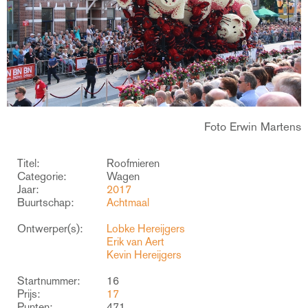
Foto Erwin Martens
Titel:
Roofmieren
Categorie:
Wagen
Jaar:
2017
Buurtschap:
Achtmaal
Ontwerper(s):
Lobke Hereijgers
Erik van Aert
Kevin Hereijgers
Startnummer:
16
Prijs:
17
Punten:
471