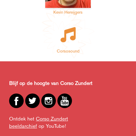
Kevin Hereijgers
Corsosound
Blijf op de hoogte van Corso Zundert
Ontdek het
Corso Zundert
beeldarchief
op YouTube!