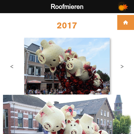
Roofmieren
2017
<
>