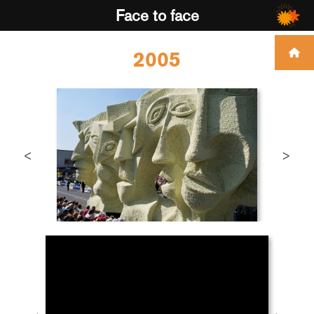
Face to face
2005
<
>