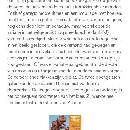
één rij zijn geplaatst en daarmee ook de gelijke hoogte van
de ogen, de neuzen en de rechte, uitdrukkingsloze monden.
Positief gezegd mooie ritmes en een mooi spel met hoeken,
bochten, lijnen en gaten. Een estafette van vormen en lijnen,
nog eens door licht en schaduw, maar vooral door de
variatie in het witgebruik (nog steeds echte dahlia’s!)
versterkt en verfijnd. Maar er was ook een grote regelmaat
in het beeld geslopen, die de overhand had gekregen en
resulteerde in een zekere saaiheid. Het was voor de vakjury
een wagen te braaf van vorm. Had er maar een kop op zijn
kop gestaan. Of was er variatie aangebracht in de diepte
van de ogen en uitsnijding van de te onderscheiden vormen.
De verschillende vlakken zijn vrij plat. De twee opengelaten
gaten konden de saaiheid helaas niet voldoende
doorbreken. De wagen oogstte in ieder geval waardering in
het consequent doorzetten van het idee. Zij werkte heel
monumentaal in de straten van Zundert.