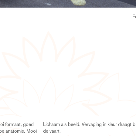
F
oi formaat, goed
eur draagt bij aan
pe anatomie. Mooi
de vaart.