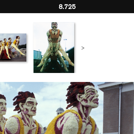
8.725
>