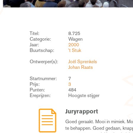
Titel:
8.725
Categorie:
Wagen
Jaar:
2000
Buurtschap:
't Stuk
Ontwerper(s):
Joël Sprenkels
Johan Raats
Startnummer:
7
Prijs:
3
Punten:
484
Ereprijzen:
Hoogste stijger
Juryrapport
Goed geraakt. Mooi in mimiek. Mo
Lichaam als beeld. Vervaging in kl
te behappen. Goed gedaan, knap