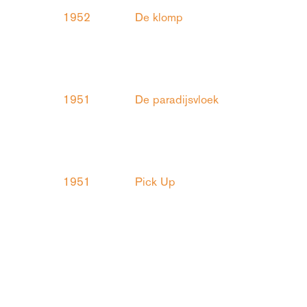
1952
De klomp
1951
De paradijsvloek
1951
Pick Up
1950
Zunderts glorie