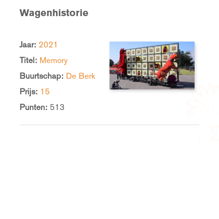
Wagenhistorie
Jaar:
2021
Titel:
Memory
Buurtschap:
De Berk
Prijs:
15
Punten:
513
Blijf op de hoogte van Corso Zundert