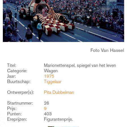
Foto Van Hassel
Titel:
Marionettenspel, spiegel van het leven
Categorie:
Wagen
Jaar:
1975
Buurtschap:
Tiggelaar
Ontwerper(s):
Pita Dubbelman
Startnummer:
26
Prijs:
9
Punten:
403
Ereprijzen:
Figurantenprijs.