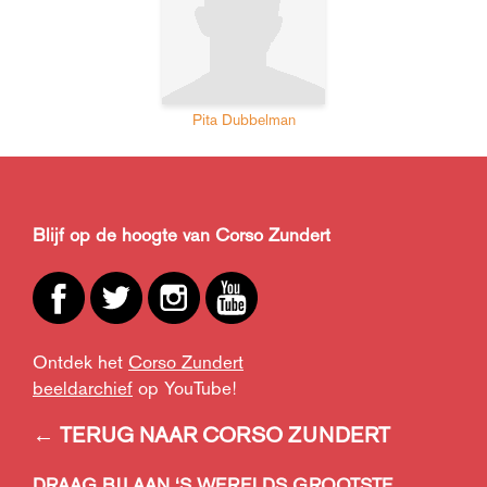
Pita Dubbelman
Blijf op de hoogte van Corso Zundert
Ontdek het
Corso Zundert
beeldarchief
op YouTube!
← TERUG NAAR CORSO ZUNDERT
DRAAG BIJ AAN ‘S WERELDS GROOTSTE