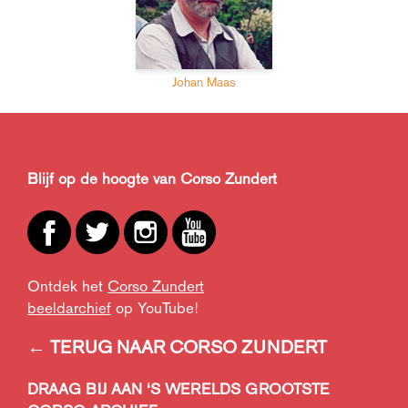
Johan Maas
Blijf op de hoogte van Corso Zundert
Ontdek het
Corso Zundert
beeldarchief
op YouTube!
← TERUG NAAR CORSO ZUNDERT
DRAAG BIJ AAN ‘S WERELDS GROOTSTE