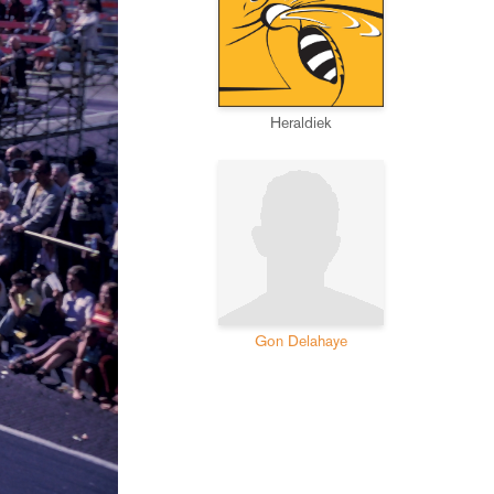
Heraldiek
Gon Delahaye