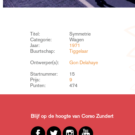
Titel:
Symmetrie
Categorie:
Wagen
Jaar:
1971
Buurtschap:
Tiggelaar
Ontwerper(s):
Gon Delahaye
Startnummer:
15
Prijs:
9
Punten:
474
Blijf op de hoogte van Corso Zundert