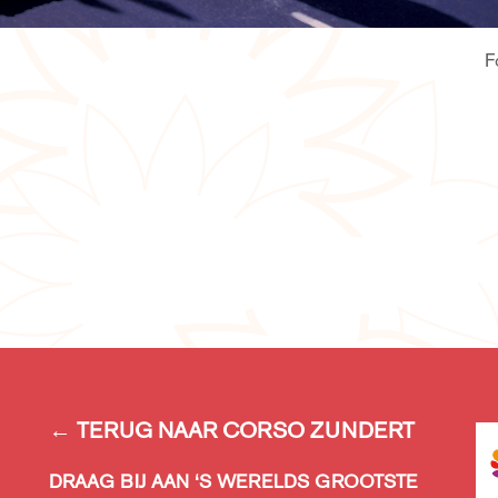
F
← TERUG NAAR CORSO ZUNDERT
DRAAG BIJ AAN ‘S WERELDS GROOTSTE