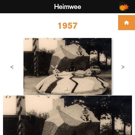
Heimwee
1957
<
>