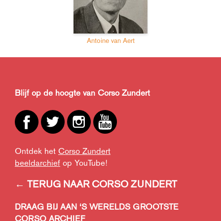
Antoine van Aert
Blijf op de hoogte van Corso Zundert
Ontdek het
Corso Zundert
beeldarchief
op YouTube!
← TERUG NAAR CORSO ZUNDERT
DRAAG BIJ AAN ‘S WERELDS GROOTSTE
CORSO ARCHIEF