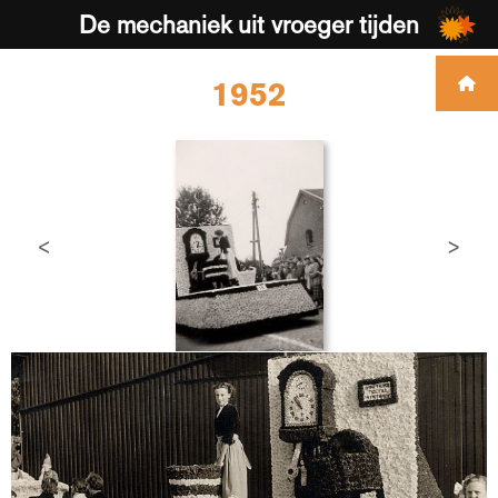
De mechaniek uit vroeger tijden
1952
<
>