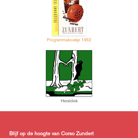
Programmaboekje 1952
Heraldiek
Blijf op de hoogte van Corso Zundert