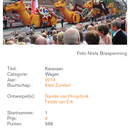
Foto Niels Braspenning
Titel:
Karavaan
Categorie:
Wagen
Jaar:
2014
Buurtschap:
Klein Zundert
Ontwerper(s):
Sander van Hooydonk
Fedde van Erk
Startnummer:
1
Prijs:
9
Punten:
568