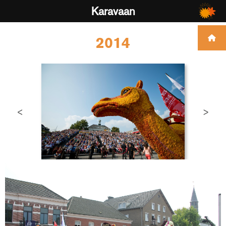
Karavaan
2014
<
>