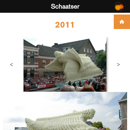
Schaatser
2011
<
>