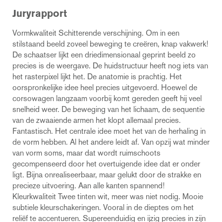
Juryrapport
Vormkwaliteit Schitterende verschijning. Om in een
stilstaand beeld zoveel beweging te creëren, knap vakwerk!
De schaatser lijkt een driedimensionaal geprint beeld zo
precies is de weergave. De huidstructuur heeft nog iets van
het rasterpixel lijkt het. De anatomie is prachtig. Het
oorspronkelijke idee heel precies uitgevoerd. Hoewel de
corsowagen langzaam voorbij komt gereden geeft hij veel
snelheid weer. De beweging van het lichaam, de sequentie
van de zwaaiende armen het klopt allemaal precies.
Fantastisch. Het centrale idee moet het van de herhaling in
de vorm hebben. Al het andere leidt af. Van opzij wat minder
van vorm soms, maar dat wordt ruimschoots
gecompenseerd door het overtuigende idee dat er onder
ligt. Bijna onrealiseerbaar, maar gelukt door de strakke en
precieze uitvoering. Aan alle kanten spannend!
Kleurkwaliteit Twee tinten wit, meer was niet nodig. Mooie
subtiele kleurschakeringen. Vooral in de dieptes om het
reliëf te accentueren. Supereenduidig en ijzig precies in zijn