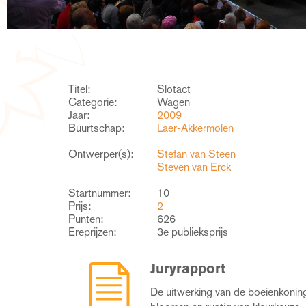
Titel:
Slotact
Categorie:
Wagen
Jaar:
2009
Buurtschap:
Laer-Akkermolen
Ontwerper(s):
Stefan van Steen
Steven van Erck
Startnummer:
10
Prijs:
2
Punten:
626
Ereprijzen:
3e publieksprijs
Juryrapport
De uitwerking van de boeienkonin
interessant te houden. Ook de