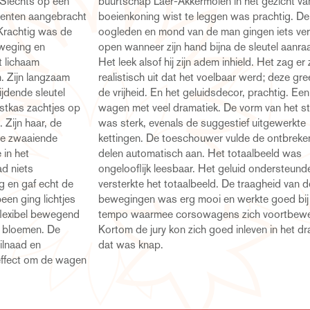
 Slechts op een
 gezicht van de
centen aangebracht
was prachtig. De
 Krachtig was de
gen iets verder
eweging en
l aanraakte.
 lichaam
t zag er zo
. Zijn langzaam
; deze greep naar
jdende sleutel
 prachtig. Een
rstkas zachtjes op
 van het staketsel
Zijn haar, de
f uitgewerkte
 de zwaaiende
e ontbrekende
 in het
eld was
d niets
teunde en
 en gaf echt de
raagheid van de
een ging lichtjes
te goed bij het
 flexibel bewegend
h voortbewegen.
t bloemen. De
in het drama en
bilnaad en
dat was knap.
weffect om de wagen