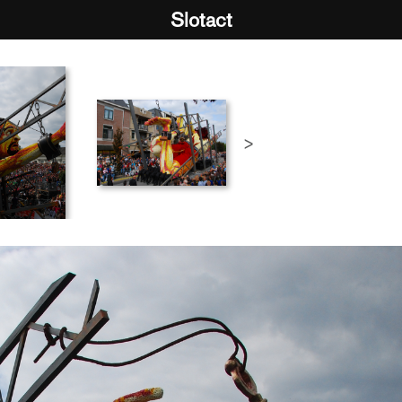
Slotact
>