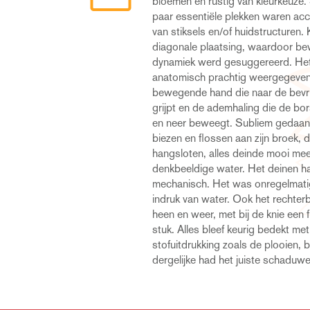
bloemen en rustig van kleurkeuze.
buurtschap Laer-Akkermolen in het
paar essentiële plekken waren ac
boeienkoning wist te leggen 
van stiksels en/of huidstructuren.
oogleden en mond van de man gin
diagonale plaatsing, waardoor b
open wanneer zijn hand bijna de sleute
dynamiek werd gesuggereerd. Het
Het leek alsof hij zijn adem inhield. He
anatomisch prachtig weergegeven
realistisch uit dat het voelbaar werd
bewegende hand die naar de bevri
de vrijheid. En het geluidsdecor,
grijpt en de ademhaling die de bo
wagen met veel dramatiek. De vorm
en neer beweegt. Subliem gedaan. 
was sterk, evenals de suggestie
biezen en flossen aan zijn broek,
kettingen. De toeschouwer vulde d
hangsloten, alles deinde mooi mee
delen automatisch aan. Het totaalbe
denkbeeldige water. Het deinen ha
ongelooflijk leesbaar. Het geluid onders
mechanisch. Het was onregelmatig
versterkte het totaalbeeld. De t
indruk van water. Ook het rechterb
bewegingen was erg mooi en werk
heen en weer, met bij de knie een
tempo waarmee corsowagens zic
stuk. Alles bleef keurig bedekt me
Kortom de jury kon zich goed inleven 
stofuitdrukking zoals de plooien, 
dergelijke had het juiste schadu