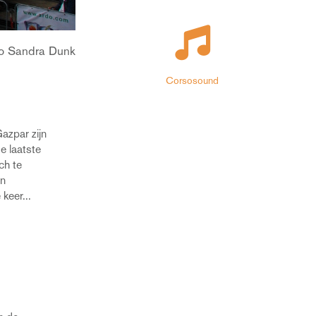
o Sandra Dunk
Corsosound
azpar zijn
e laatste
ch te
jn
keer...