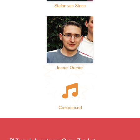
Stefan van Steen
Jeroen Oomen
Corsosound