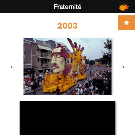
Fraternité
2003
<
>