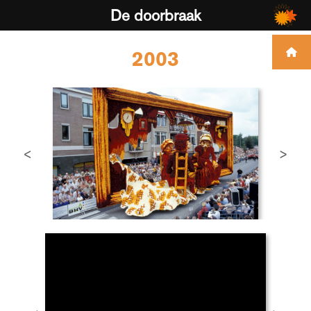
De doorbraak
2003
<
>