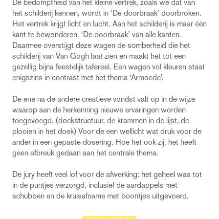
De bedomptheid van het kleine vertrek, zoals we dat van
het schilderij kennen, wordt in ‘De doorbraak’ doorbroken.
Het vertrek krijgt licht en lucht. Aan het schilderij is maar één
kant te bewonderen. ‘De doorbraak’ van alle kanten.
Daarmee overstijgt deze wagen de somberheid die het
schilderij van Van Gogh laat zien en maakt het tot een
gezellig bijna feestelijk tafereel. Een wagen vol kleuren staat
enigszins in contrast met het thema ‘Armoede’.
De ene na de andere creatieve vondst valt op in de wijze
waarop aan de herkenning nieuwe ervaringen worden
toegevoegd. (doekstructuur, de krammen in de lijst, de
plooien in het doek) Voor de een wellicht wat druk voor de
ander in een gepaste dosering. Hoe het ook zij, het heeft
geen afbreuk gedaan aan het centrale thema.
De jury heeft veel lof voor de afwerking: het geheel was tot
in de puntjes verzorgd, inclusief de aardappels met
schubben en de kruisafname met boontjes uitgevoerd.