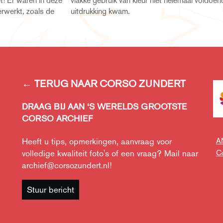
t! Er waren in deze
emaal voldoende tot
rwerkt, zoals de
uitdrukking kwam.
← TERUG NAAR CORSO ZUNDERT
DRAAG BIJ AAN ‘S WERELDS GROOTSTE
CORSO ARCHIEF
A
Heeft u tips, opmerkingen, aanvraag voor
Co
volledige kwaliteit foto's of een vraag? Mail naar
archief@corsozundert.nl
!
Stuur bericht