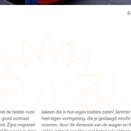
F
el de helder-roze
aten! Jammer dat de
n goed contrast
geslaagd mocht
d. Zijne majesteit
 de wagen en het