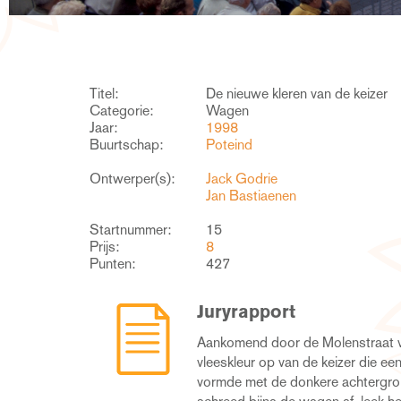
Titel:
De nieuwe kleren van de keizer
Categorie:
Wagen
Jaar:
1998
Buurtschap:
Poteind
Ontwerper(s):
Jack Godrie
Jan Bastiaenen
Startnummer:
15
Prijs:
8
Punten:
427
Juryrapport
Aankomend door de Molenstraat vi
lakeien die in hun eigen toeters z
vleeskleur op van de keizer die ee
heel eigen vormgeving, die je 
vormde met de donkere achtergron
noemen, door de dimensie van