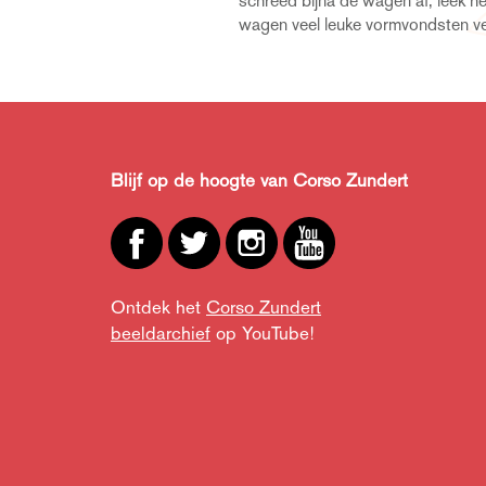
schreed bijna de wagen af, leek he
vlakke gebruik van kleur niet hel
wagen veel leuke vormvondsten ve
Blijf op de hoogte van Corso Zundert
Ontdek het
Corso Zundert
beeldarchief
op YouTube!