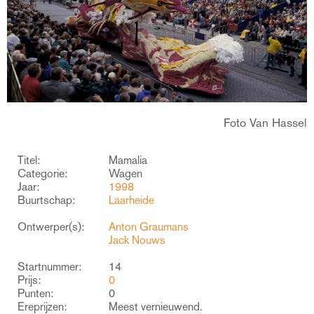
Foto Van Hassel
Titel:
Mamalia
Categorie:
Wagen
Jaar:
1998
Buurtschap:
Laarheide
Ontwerper(s):
Anton Graumans
Jack Nouws
Startnummer:
14
Prijs:
0
Punten:
0
Ereprijzen:
Meest vernieuwend.