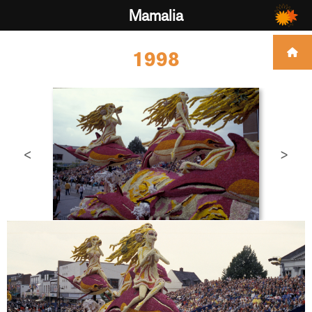
Mamalia
1998
<
>