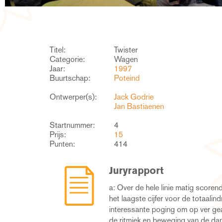
Titel:
Twister
Categorie:
Wagen
Jaar:
1997
Buurtschap:
Poteind
Ontwerper(s):
Jack Godrie
Jan Bastiaenen
Startnummer:
4
Prijs:
15
Punten:
414
Juryrapport
a: Over de hele linie matig score
opgebouwd: bovenarm even zw
het laagste cijfer voor de totaalin
bovenbeen of onderbeen. Daardo
interessante poging om op ver ge
probleem van spanningsloosheid
de ritmiek en beweging van de dan
en dat is jammer. Bovendien was