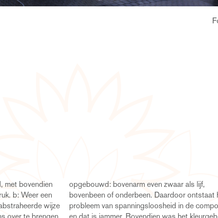
F
nd, met bovendien
aar als lijf,
druk. b: Weer een
or ontstaat het
abstraheerde wijze
 in de compositie
s over te brengen.
 het kleurgebruik