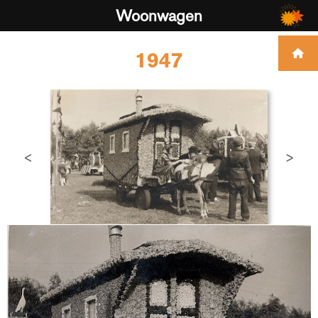
Woonwagen
1947
<
>