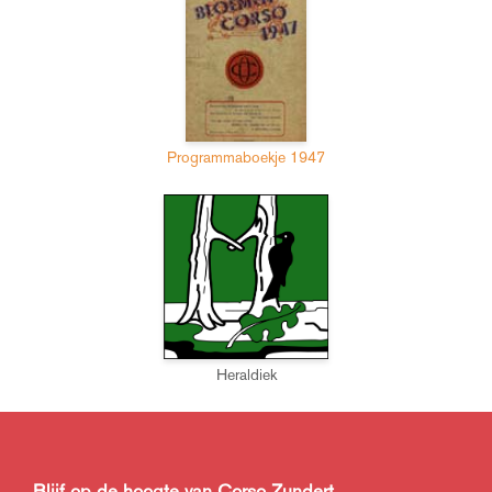
Programmaboekje 1947
Heraldiek
Blijf op de hoogte van Corso Zundert