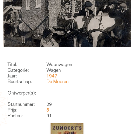
Titel:
Woonwagen
Categorie:
Wagen
Jaar:
1947
Buurtschap:
De Moeren
Ontwerper(s):
Startnummer:
29
Prijs:
5
Punten:
91