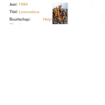
Jaar:
1994
Titel:
Levensdans
Buurtschap:
Helpt
Elkander
Prijs:
15
Punten:
410
Blijf op de hoogte van Corso Zundert
Ontdek het
Corso Zundert