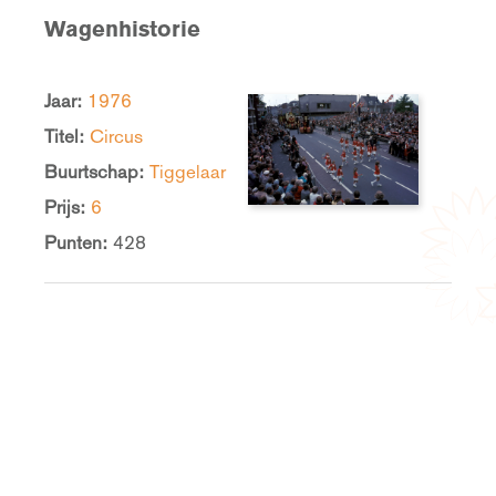
Wagenhistorie
Jaar:
1976
Titel:
Circus
Buurtschap:
Tiggelaar
Prijs:
6
Punten:
428
Blijf op de hoogte van Corso Zundert