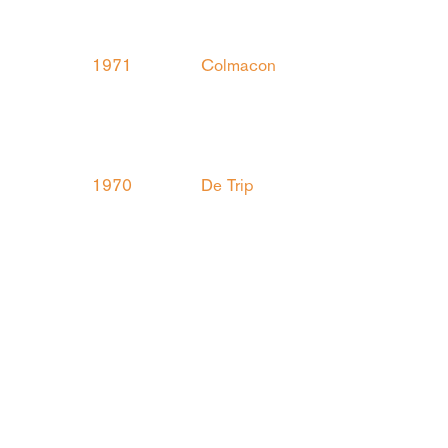
1971
Colmacon
1970
De Trip
1969
John en Yoko
1968
We shall overcome