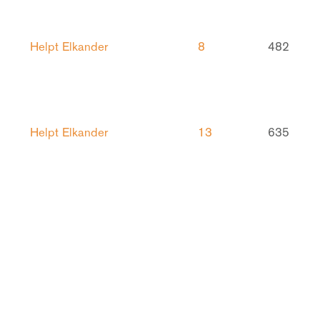
Helpt Elkander
8
482
Helpt Elkander
13
635
Helpt Elkander
17
454
Helpt Elkander
10
399